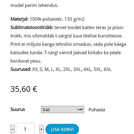
mudel parim lahendus.
Materjal:
100% polüester, 135 g/m2
Sublimatsioonitrükk:
tervet toodet kattev terav ja püsiv
trükk, mis võimaldab t-särgist luua tõelise kunstiteose.
Print ei mõjuta kanga tehnilisi omadusi, seda pole käega
katsudes tunda. T-särgi värvid jäävad kirkaks ka peale
korduvat pesu.
Suurused:
XS, S, M, L, XL, 2XL, 3XL, 4XL, 5XL, 6XL
35,60
€
Suurus
Puhasta
Naiste
−
+
LISA KORVI