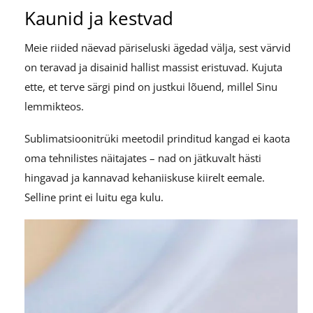
Kaunid ja kestvad
Meie riided näevad päriseluski ägedad välja, sest värvid
on teravad ja disainid hallist massist eristuvad. Kujuta
ette, et terve särgi pind on justkui lõuend, millel Sinu
lemmikteos.
Sublimatsioonitrüki meetodil prinditud kangad ei kaota
oma tehnilistes näitajates – nad on jätkuvalt hästi
hingavad ja kannavad kehaniiskuse kiirelt eemale.
Selline print ei luitu ega kulu.