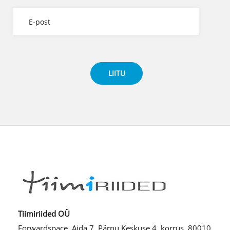
Tiimiriided OÜ
Forwardspace, Aida 7, Pärnu Keskuse 4. korrus, 80010