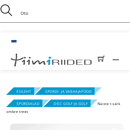
Skip
to
content
Men
ESILEHT
SPORDI- JA VABAAJAPOOD
SPORDIALAD
DISC GOLF JA GOLF
Naiste t-särk
ombre trees