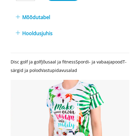
t-
särk
Mõõdutabel
ombre
trees
Hooldusjuhis
kogus
Disc golf ja golf
Jõusaal ja fitness
Spordi- ja vabaajapood
T-
särgid ja polod
Vastupidavusalad