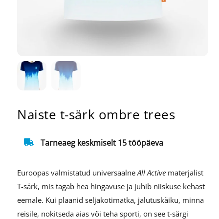
Naiste t-särk ombre trees
Tarneaeg keskmiselt 15 tööpäeva
Euroopas valmistatud universaalne
All Active
materjalist
T-särk, mis tagab hea hingavuse ja juhib niiskuse kehast
eemale. Kui plaanid seljakotimatka, jalutuskäiku, minna
reisile, nokitseda aias või teha sporti, on see t-särgi