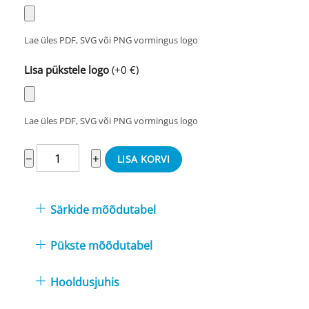
Lae üles PDF, SVG või PNG vormingus logo
Lisa pükstele logo
(+0 €)
Lae üles PDF, SVG või PNG vormingus logo
Meeste
−
+
LISA KORVI
võrkpallivorm
Eesti
Särkide mõõdutabel
1
kogus
Pükste mõõdutabel
Hooldusjuhis