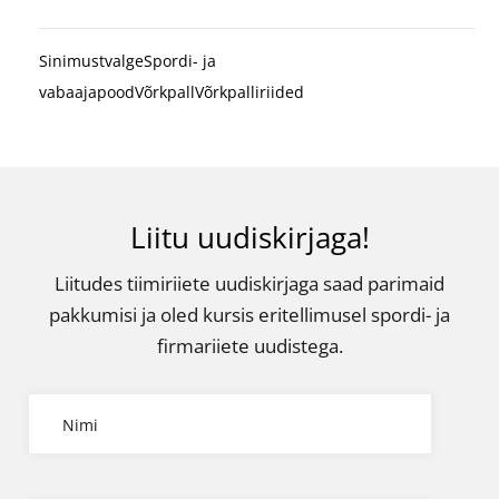
Sinimustvalge
Spordi- ja
vabaajapood
Võrkpall
Võrkpalliriided
Liitu uudiskirjaga!
Liitudes tiimiriiete uudiskirjaga saad parimaid
pakkumisi ja oled kursis eritellimusel spordi- ja
firmariiete uudistega.