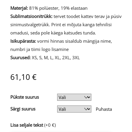
Materjal:
81% polüester, 19% elastaan
Sublimatsioonitrükk:
tervet toodet kattev terav ja püsiv
sinimustvalgetrükk. Print ei mõjuta kanga tehnilisi
omadusi, seda pole käega katsudes tunda.
Isikupärasta:
vormi hinnas sisaldub mängija nime,
numbri ja tiimi logo lisamine
Suurused:
XS, S, M, L, XL, 2XL, 3XL
61,10
€
Pükste suurus
Särgi suurus
Puhasta
Lisa seljale tekst
(+0 €)