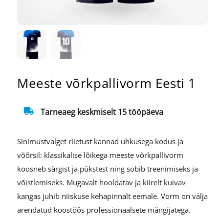
Meeste võrkpallivorm Eesti 1
Tarneaeg keskmiselt 15 tööpäeva
Sinimustvalget riietust kannad uhkusega kodus ja
võõrsil: klassikalise lõikega meeste võrkpallivorm
koosneb särgist ja pükstest ning sobib treenimiseks ja
võistlemiseks. Mugavalt hooldatav ja kiirelt kuivav
kangas juhib niiskuse kehapinnalt eemale. Vorm on välja
arendatud koostöös professionaalsete mängijatega.