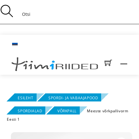
Skip
to
content
Men
ESILEHT
SPORDI- JA VABAAJAPOOD
SPORDIALAD
VÕRKPALL
Meeste võrkpallivorm
Eesti 1